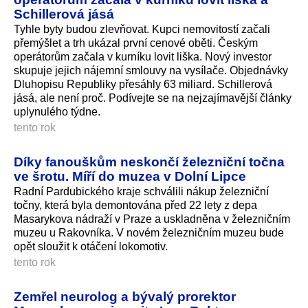
Schillerová jásá
Tyhle byty budou zlevňovat. Kupci nemovitostí začali
přemýšlet a trh ukázal první cenové oběti. Českým
operátorům začala v kurníku lovit liška. Nový investor
skupuje jejich nájemní smlouvy na vysílače. Objednávky
Dluhopisu Republiky přesáhly 63 miliard. Schillerová
jásá, ale není proč. Podívejte se na nejzajímavější články
uplynulého týdne.
tento rok
Díky fanouškům neskončí železniční točna
ve šrotu. Míří do muzea v Dolní Lipce
Radní Pardubického kraje schválili nákup železniční
točny, která byla demontována před 22 lety z depa
Masarykova nádraží v Praze a uskladněna v železničním
muzeu u Rakovníka. V novém železničním muzeu bude
opět sloužit k otáčení lokomotiv.
tento rok
Zemřel neurolog a bývalý prorektor