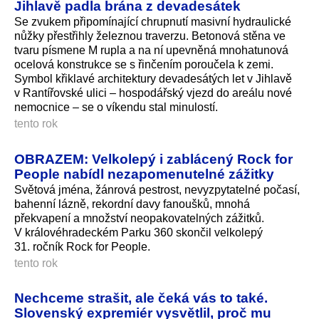
Jihlavě padla brána z devadesátek
Se zvukem připomínající chrupnutí masivní hydraulické
nůžky přestřihly železnou traverzu. Betonová stěna ve
tvaru písmene M rupla a na ní upevněná mnohatunová
ocelová konstrukce se s řinčením poroučela k zemi.
Symbol křiklavé architektury devadesátých let v Jihlavě
v Rantířovské ulici – hospodářský vjezd do areálu nové
nemocnice – se o víkendu stal minulostí.
tento rok
OBRAZEM: Velkolepý i zablácený Rock for
People nabídl nezapomenutelné zážitky
Světová jména, žánrová pestrost, nevyzpytatelné počasí,
bahenní lázně, rekordní davy fanoušků, mnohá
překvapení a množství neopakovatelných zážitků.
V královéhradeckém Parku 360 skončil velkolepý
31. ročník Rock for People.
tento rok
Nechceme strašit, ale čeká vás to také.
Slovenský expremiér vysvětlil, proč mu