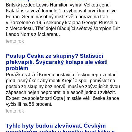
Britský jezdec Lewis Hamilton vyhrál Velkou cenu
Katalánska vozů formule 1 a vybojoval první triumf ve
Ferrari. Sedminásobný mistr světa porazil na trati
v Barceloně o 19,5 sekundy krajana George Russella
z Mercedesu. Třetí dojel úřadující světový šampion Brit
Lando Norris z McLarenu.
tento rok
Postup Česka ze skupiny? Statistici
překvapili. Švýcarský kolaps ale věstí
problém
Porážka s Jižní Koreou postavila českou reprezentaci
před jasný úkol: aby mohli Krejčí a spol. pomýšlet na
postup ze skupiny bez nervů, musí ve zbývajících dvou
zápasech nejen neprohrát, ale aspoň jednou zvítězit.
Experti ze společnosti Opta jim stále věří: české šance
vyčíslili na 56 procent.
tento rok
Tyhle byty budou zlevňovat. Českým
operátorům začala v kurníku lovit liška a