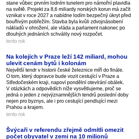
stane vůbec prvním lodním tunelem pro námořní plavidla
na světě. Projekt za 8,6 miliardy norských korun má začít
vznikat v roce 2027 a nabídne lodím bezpečný úkryt před
bouřlivým pobřežím. Stavba byla kvůli zdvojnásobení
nákladů v ohrožení, ale vláda a parlament nakonec po
dlouhých jednáních schválily nový rozpočet.
tento rok
Na kolejích v Praze leží 142 miliard, mohou
ulevit cenám bytů i kolonám
Největší tendr v historii české železnice míří do finále.
O tom, který dopravce bude vozit cestující v Praze a
Středočeském kraji, napoví pondělní otevírání obálek.
V otázkách a odpovědích níže vysvětlujeme, proč se
jedná o jeden z nejvýznamnějších tendrů poslední doby
nejen pro byznys, ale i pro cestující pendlující mezi
Prahou a krajem.
tento rok
Švýcaři v referendu zřejmě odmítli omezit
počet obyvatel v zemi na 10 milionů