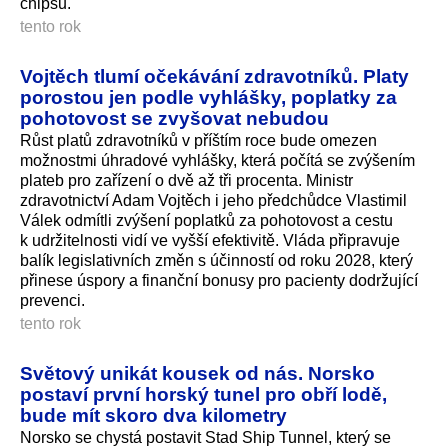
chipsů.
tento rok
Vojtěch tlumí očekávání zdravotníků. Platy
porostou jen podle vyhlášky, poplatky za
pohotovost se zvyšovat nebudou
Růst platů zdravotníků v příštím roce bude omezen
možnostmi úhradové vyhlášky, která počítá se zvýšením
plateb pro zařízení o dvě až tři procenta. Ministr
zdravotnictví Adam Vojtěch i jeho předchůdce Vlastimil
Válek odmítli zvýšení poplatků za pohotovost a cestu
k udržitelnosti vidí ve vyšší efektivitě. Vláda připravuje
balík legislativních změn s účinností od roku 2028, který
přinese úspory a finanční bonusy pro pacienty dodržující
prevenci.
tento rok
Světový unikát kousek od nás. Norsko
postaví první horský tunel pro obří lodě,
bude mít skoro dva kilometry
Norsko se chystá postavit Stad Ship Tunnel, který se