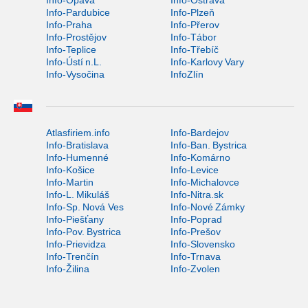
Info-Pardubice
Info-Plzeň
Info-Praha
Info-Přerov
Info-Prostějov
Info-Tábor
Info-Teplice
Info-Třebíč
Info-Ústí n.L.
Info-Karlovy Vary
Info-Vysočina
InfoZlín
Atlasfiriem.info
Info-Bardejov
Info-Bratislava
Info-Ban. Bystrica
Info-Humenné
Info-Komárno
Info-Košice
Info-Levice
Info-Martin
Info-Michalovce
Info-L. Mikuláš
Info-Nitra.sk
Info-Sp. Nová Ves
Info-Nové Zámky
Info-Piešťany
Info-Poprad
Info-Pov. Bystrica
Info-Prešov
Info-Prievidza
Info-Slovensko
Info-Trenčín
Info-Trnava
Info-Žilina
Info-Zvolen