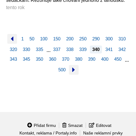
sedačkám. Rezonuje také chování jednoho z fanoušků.
tento rok
1
50
100
150
200
250
290
300
310
320
330
335
337
338
339
340
341
342
…
343
345
350
360
370
380
390
400
450
…
500
Přidat firmu
Smazat
Editovat
Kontakt, reklama / Portaly.info
Naše reklamní prvky