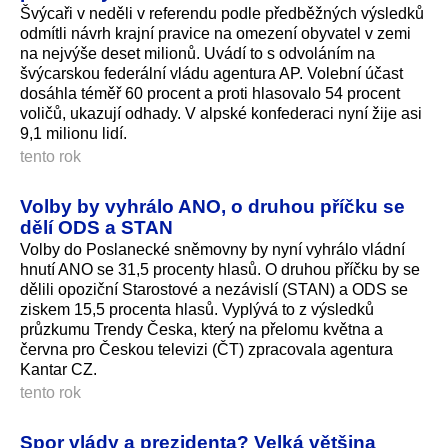
Švýcaři v neděli v referendu podle předběžných výsledků
odmítli návrh krajní pravice na omezení obyvatel v zemi
na nejvýše deset milionů. Uvádí to s odvoláním na
švýcarskou federální vládu agentura AP. Volební účast
dosáhla téměř 60 procent a proti hlasovalo 54 procent
voličů, ukazují odhady. V alpské konfederaci nyní žije asi
9,1 milionu lidí.
tento rok
Volby by vyhrálo ANO, o druhou příčku se
dělí ODS a STAN
Volby do Poslanecké sněmovny by nyní vyhrálo vládní
hnutí ANO se 31,5 procenty hlasů. O druhou příčku by se
dělili opoziční Starostové a nezávislí (STAN) a ODS se
ziskem 15,5 procenta hlasů. Vyplývá to z výsledků
průzkumu Trendy Česka, který na přelomu května a
června pro Českou televizi (ČT) zpracovala agentura
Kantar CZ.
tento rok
Spor vlády a prezidenta? Velká většina