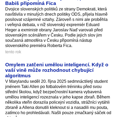
Babiš připomíná Fica
Dvojice slovenských politiků ze strany Demokrati, která
navštívila v minulých dnech politiky ODS, přijela hlavně
posilovat vzájemné vztahy. Zároveň s nimi ale proběhla
i veřejná debata, v níž slovenský expremiér Eduard
Heger a exministr obrany Jaroslav Naď varovali před
slovenským scénářem v Česku. Podle jejich slov jim
současná atmosféra v Česku připomíná nástup
slovenského premiéra Roberta Fica.
tento rok
Omylem zatčeni umělou inteligencí. Když o
vaší vině může rozhodnout chybující
algoritmus
V Marylandu seděl 20. října 2025 sedmnáctiletý student
jménem Taki Allen po fotbalovém tréninku před svou
střední školou, když bezpečnostní kamera vybavená
umělou inteligencí rozeznala v jeho kapse zbraň. Během
několika vteřin dorazila policejní vozidla, strážníci vytáhli
zbraně a Allena donutili kleknout si a nasadili mu pouta,
zatímco ho prohledávali. Našli pouze zmačkaný sáček od