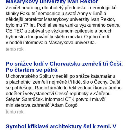
Masarykovy univerzity Ivan Rektor
Zemřel neurolog, dlouholetý přednosta I. neurologické
kliniky Fakultní nemocnice u svaté Anny v Brně a
někdejší prorektor Masarykovy univerzity Ivan Rektor,
bylo mu 77 let. Podílel se na vzniku výzkumného centra
CEITEC a zabýval se výzkumem epilepsie a poruch
hybnosti a fungování lidského mozku. O jeho úmrtí
v neděli informovala Masarykova univerzita.
tento rok
Po srážce lodí v Chorvatsku zemřeli tři Češi.
Po čtvrtém se pátrá
U chorvatského Splitu v neděli po srážce katamaránu
s plachetnicí zemřeli nejméně tři lidé, šlo o Čechy. Další
se pohřešuje. Radiožurnálu to řekl vedoucí konzulárního
oddělení velvyslanectví České republiky v Záhřebu
Štěpán Šantrůček. Informaci ČTK potvrdil mluvčí
ministerstva zahraničí Adam Čörgő.
tento rok
Symbol křiklavé architektury šel k zemi. V