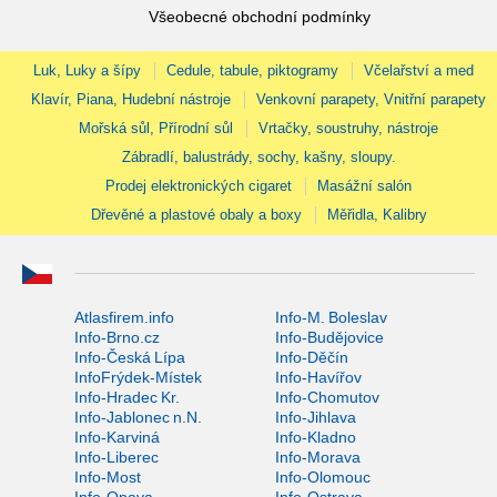
Všeobecné obchodní podmínky
Luk, Luky a šípy
Cedule, tabule, piktogramy
Včelařství a med
Klavír, Piana, Hudební nástroje
Venkovní parapety, Vnitřní parapety
Mořská sůl, Přírodní sůl
Vrtačky, soustruhy, nástroje
Zábradlí, balustrády, sochy, kašny, sloupy.
Prodej elektronických cigaret
Masážní salón
Dřevěné a plastové obaly a boxy
Měřidla, Kalibry
Atlasfirem.info
Info-M. Boleslav
Info-Brno.cz
Info-Budějovice
Info-Česká Lípa
Info-Děčín
InfoFrýdek-Místek
Info-Havířov
Info-Hradec Kr.
Info-Chomutov
Info-Jablonec n.N.
Info-Jihlava
Info-Karviná
Info-Kladno
Info-Liberec
Info-Morava
Info-Most
Info-Olomouc
Info-Opava
Info-Ostrava