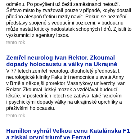
odměnu. Po povýšení už čeští zaměstnanci netouží.
Šéfovo místo by zvažovali pouze v případě, kdyby dostali
přidáno alespoň třetinu mzdy navíc. Pokud se nezmění
představy spojené s vedoucími pozicemi, v budoucnu
může nastat kritický nedostatek schopných lídrů. Zjistili to
výzkumníci z agentury Ipsos.
tento rok
Zemřel neurolog Ivan Rektor. Zkoumal
dopady holocaustu a války na Ukrajině
V 77 letech zemřel neurolog, dlouholetý přednosta I.
neurologické kliniky Fakultní nemocnice u svaté Anny
v Brně a někdejší prorektor Masarykovy univerzity Ivan
Rektor. Zkoumal lidský mozek a vzdělával budoucí
lékaře. V posledních letech se zabýval také fyzickými
i psychickými dopady války na ukrajinské uprchlíky a
přeživšími holocaustu.
tento rok
Hamilton vyhrál Velkou cenu Katalánska F1
a získal první triumf ve Ferrari