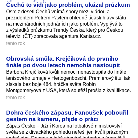
Čechů to vidí jako problém, ukázal průzkum
Osm z deseti Čechů vnímá spory mezi vládou a
prezidentem Petrem Pavlem ohledně účasti hlavy státu
na mezinárodních jednáních jako problém. Vyplývá to
z výsledků průzkumu Trendy Česka, který pro Českou
televizi (ČT) zpracovala agentura Kantar.cz.
tento rok
Obrovská smůla. Krejčíková do prvního
finále po dvou letech nemohla nastoupit
Barbora Krejčíková kvůli nemoci nenastoupila do finále
tenisového turnaje v Hertogenboschi. Premiérový titul tak
získala bez boje 484. hráčka světa Robin
Montgomeryová z USA, která soutěží prošla z kvalifikace.
tento rok
Dohra českého zápasu. Fanoušek pobouřil
gestem na kameru, přijde o práci
Zápas Česko – Jižní Korea na fotbalovém mistrovství
světa se z diváckého pohledu neřeší jen kvůli prázdným